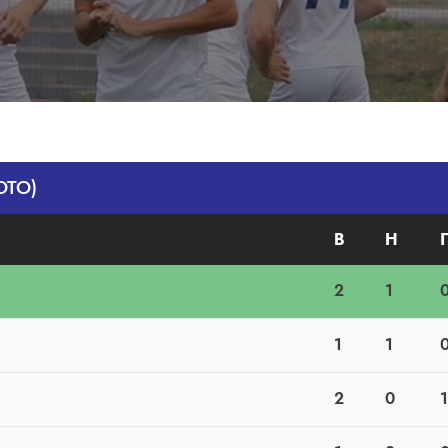
ОТО)
В
Н
2
1
1
1
2
0
1