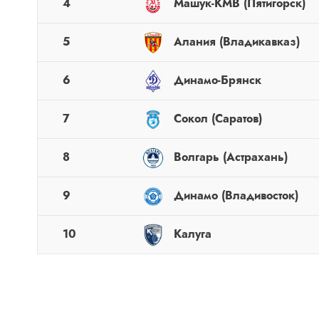
4
Машук-КМВ (Пятигорск)
5
Алания (Владикавказ)
6
Динамо-Брянск
7
Сокол (Саратов)
8
Волгарь (Астрахань)
9
Динамо (Владивосток)
10
Калуга