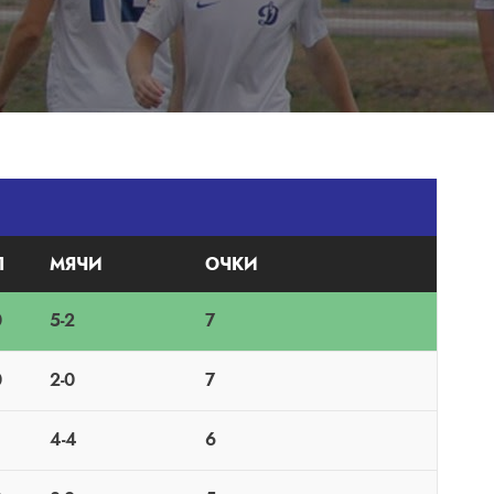
П
МЯЧИ
ОЧКИ
0
5-2
7
0
2-0
7
4-4
6