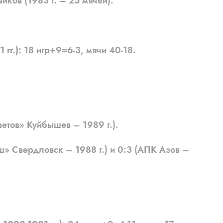
ков (1983 г. – 25 мячей).
гг.):
18 игр+9=6-3, мячи 40-18.
тов» Куйбышев – 1989 г.).
 Свердловск – 1988 г.) и 0:3 (АПК Азов –