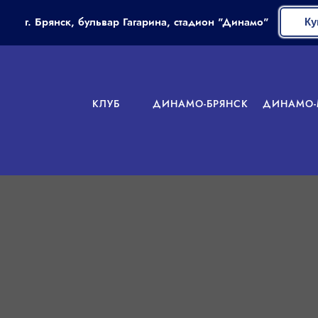
г. Брянск, бульвар Гагарина, стадион "Динамо"
Ку
КЛУБ
ДИНАМО-БРЯНСК
ДИНАМО-