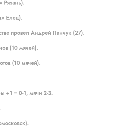
 Рязань).
» Елец).
тве провел Андрей Панчук (27).
в (10 мячей).
ов (10 мячей).
ы +1 = 0-1, мячи 2-3.
.
московск).