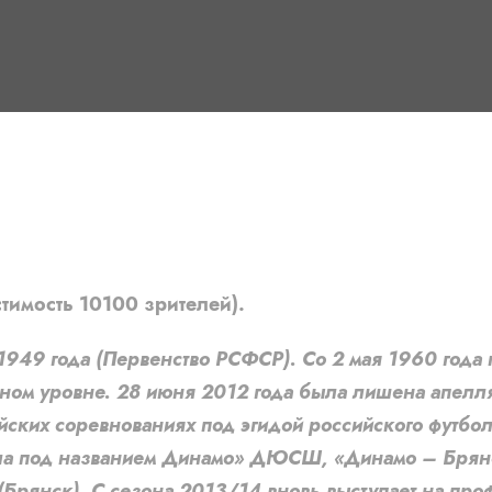
тимость 10100 зрителей).
49 года (Первенство РСФСР). Со 2 мая 1960 года по
ном уровне. 28 июня 2012 года была лишена апелл
ийских соревнованиях под эгидой российского футб
пала под названием Динамо» ДЮСШ, «Динамо – Брян
(Брянск). С сезона 2013/14 вновь выступает на пр