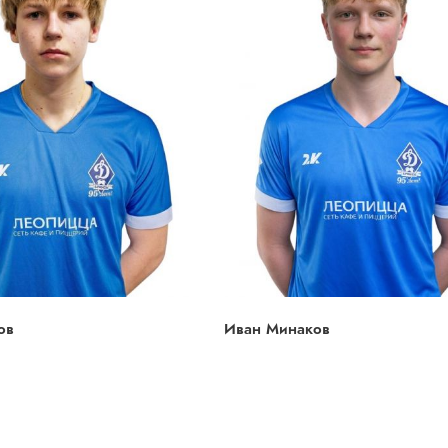
ов
Иван Минаков