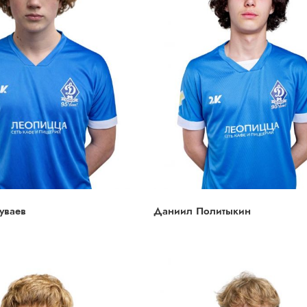
уваев
Даниил Политыкин