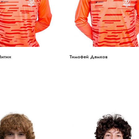
Митин
Тимофей Демков