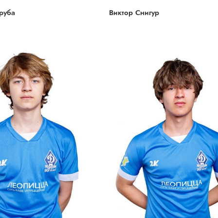
труба
Виктор Снигур