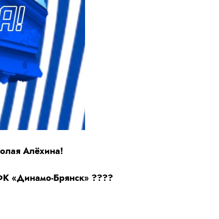
олая Алёхина!
 ФК «Динамо-Брянск» ????