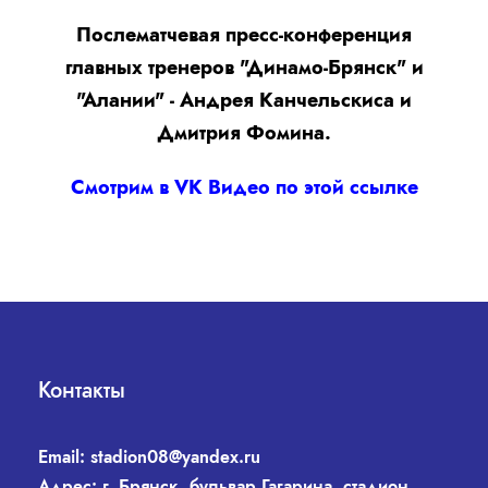
Послематчевая пресс-конференция
главных тренеров "Динамо-Брянск" и
"Алании" - Андрея Канчельскиса и
Дмитрия Фомина.
Смотрим в VK Видео по этой ссылке
Контакты
Email:
stadion08@yandex.ru
Адрес: г. Брянск, бульвар Гагарина, стадион