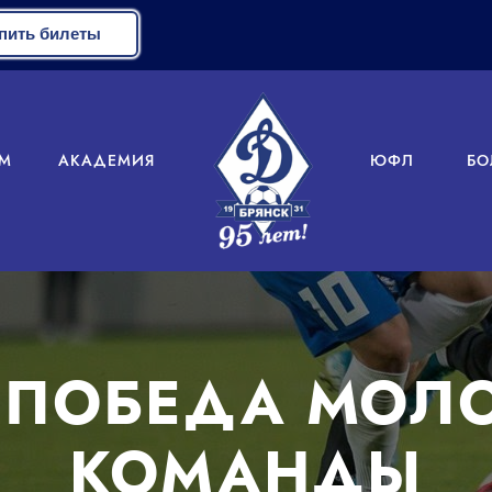
пить билеты
М
АКАДЕМИЯ
ЮФЛ
БО
 ПОБЕДА МО
КОМАНДЫ