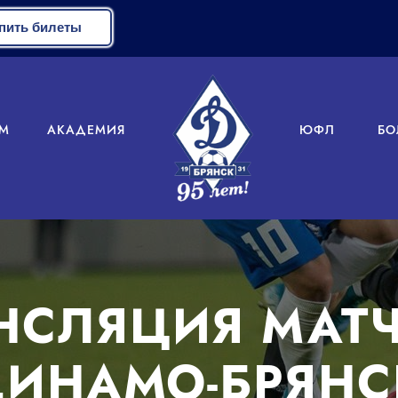
пить билеты
М
АКАДЕМИЯ
ЮФЛ
БО
НСЛЯЦИЯ МАТЧА
ДИНАМО-БРЯНС