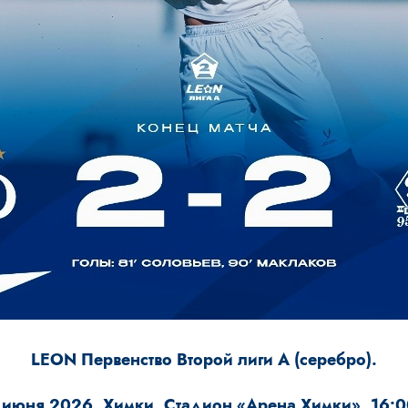
LEON Первенство Второй лиги А (серебро).
 июня 2026, Химки, Стадион «Арена Химки», 16:0