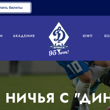
пить билеты
М
АКАДЕМИЯ
ЮФЛ
БО
 НИЧЬЯ С "ДИ