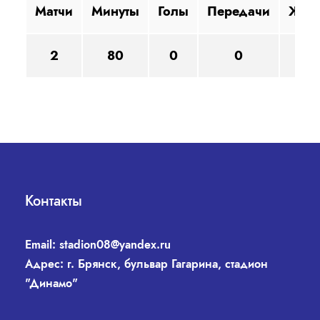
Матчи
Минуты
Голы
Передачи
ЖК
2
80
0
0
1
Контакты
Email:
stadion08@yandex.ru
Адрес: г. Брянск, бульвар Гагарина, стадион
"Динамо"